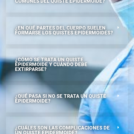
COMUNES DEL QUISTE EPIDERMOIDE?
¿EN QUÉ PARTES DEL CUERPO SUELEN
FORMARSE LOS QUISTES EPIDERMOIDES?
¿CÓMO SE TRATA UN QUISTE
EPIDERMOIDE Y CUÁNDO DEBE
EXTIRPARSE?
¿QUÉ PASA SI NO SE TRATA UN QUISTE
EPIDERMOIDE?
¿CUÁLES SON LAS COMPLICACIONES DE
UN QUISTE EPIDERMOIDE?