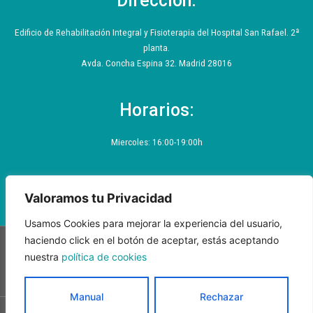
Dirección:
t
b
a
e
o
g
r
o
r
Edificio de Rehabilitación Integral y Fisioterapia del Hospital San Rafael. 2ª
k
a
planta.
-
m
f
Avda. Concha Espina 32. Madrid 28016
Horarios:
Miercoles: 16:00-19:00h
Valoramos tu Privacidad
Usamos Cookies para mejorar la experiencia del usuario,
haciendo click en el botón de aceptar, estás aceptando
nuestra
política de cookies
Política de privacidad
Política de privacidad Segunda Capa
Aviso legal
Política de Accesibilidad
Cookies
Manual
Rechazar