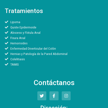
Tratamientos
Lipoma
Quiste Epidermoide
Absceso y Fístula Anal
Fisura Anal
Hemorroides
Enfermedad Diverticular del Colón
Hernias y Patología de la Pared Abdominal
Colelitiasis
TAMIS
Contáctanos
T
F
I
w
a
n
i
c
s
t
e
t