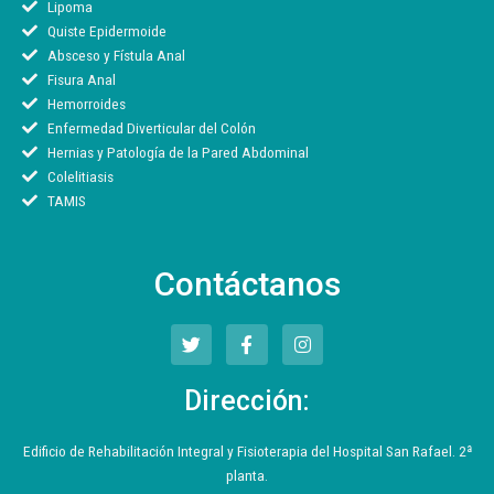
Lipoma
Quiste Epidermoide
Absceso y Fístula Anal
Fisura Anal
Hemorroides
Enfermedad Diverticular del Colón
Hernias y Patología de la Pared Abdominal
Colelitiasis
TAMIS
Contáctanos
T
F
I
w
a
n
i
c
s
t
e
t
Dirección:
t
b
a
e
o
g
r
o
r
Edificio de Rehabilitación Integral y Fisioterapia del Hospital San Rafael. 2ª
k
a
planta.
-
m