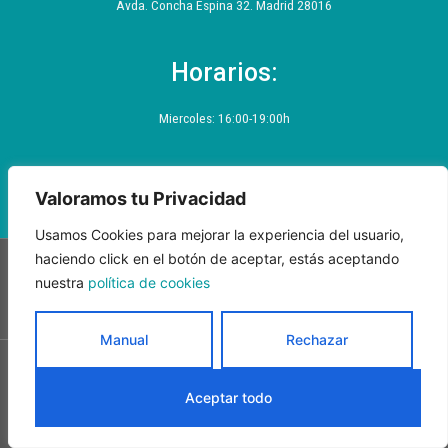
f
Avda. Concha Espina 32. Madrid 28016
Horarios:
Miercoles: 16:00-19:00h
Valoramos tu Privacidad
Usamos Cookies para mejorar la experiencia del usuario,
haciendo click en el botón de aceptar, estás aceptando
nuestra
política de cookies
Política de privacidad
Política de privacidad Segunda Capa
Aviso legal
Política de Accesibilidad
Cookies
Manual
Rechazar
© All rights reserved
Aceptar todo
Made with
by
MedicalMarketing.es
Español