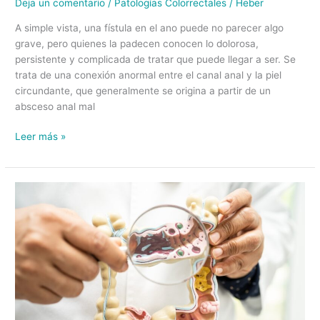
Deja un comentario
/
Patologías Colorrectales
/
Heber
A simple vista, una fístula en el ano puede no parecer algo
grave, pero quienes la padecen conocen lo dolorosa,
persistente y complicada de tratar que puede llegar a ser. Se
trata de una conexión anormal entre el canal anal y la piel
circundante, que generalmente se origina a partir de un
absceso anal mal
Leer más »
Divertículos
en
el
Colon:
Causas,
Síntomas
y
Opciones
de