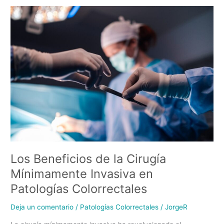
Los
Beneficios
de
la
Cirugía
Mínimamente
Invasiva
en
Patologías
Colorrectales
Los Beneficios de la Cirugía
Mínimamente Invasiva en
Patologías Colorrectales
Deja un comentario
/
Patologías Colorrectales
/
JorgeR