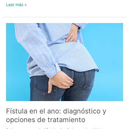
Leer más »
Fístula
en
el
ano:
diagnóstico
y
opciones
de
tratamiento
Fístula en el ano: diagnóstico y
opciones de tratamiento