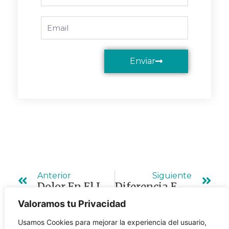
Email
Enviar
Ant
Sig
Anterior
Siguiente
Dolor En El Lado Izquierdo Del Abdomen: Cuándo Puede Estar Relacionado Con Divertículos
Diferencia Entre Lipoma Y Quiste: Cómo Identificarlos Y Cuándo Acudir Al Cirujano
Valoramos tu Privacidad
Usamos Cookies para mejorar la experiencia del usuario,