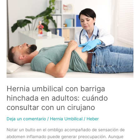
umbilical
con
barriga
hinchada
en
adultos:
cuándo
consultar
con
un
cirujano
Hernia umbilical con barriga
hinchada en adultos: cuándo
consultar con un cirujano
Deja un comentario
/
Hernia Umbilical
/
Heber
Notar un bulto en el ombligo acompañado de sensación de
abdomen inflamado puede generar preocupación. Aunque