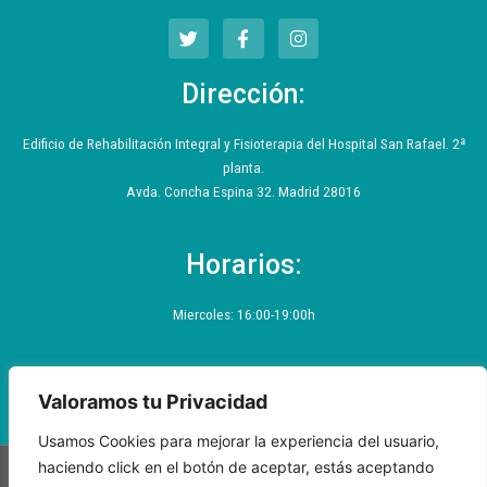
T
F
I
w
a
n
i
c
s
t
e
t
Dirección:
t
b
a
e
o
g
r
o
r
Edificio de Rehabilitación Integral y Fisioterapia del Hospital San Rafael. 2ª
k
a
planta.
-
m
f
Avda. Concha Espina 32. Madrid 28016
Horarios:
Miercoles: 16:00-19:00h
Valoramos tu Privacidad
Usamos Cookies para mejorar la experiencia del usuario,
haciendo click en el botón de aceptar, estás aceptando