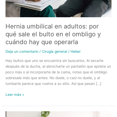
bulto
en
el
ombligo
Hernia umbilical en adultos: por
y
qué sale el bulto en el ombligo y
cuándo
hay
cuándo hay que operarla
que
operarla
Deja un comentario
/
Cirugía general
/
Heber
Hay bultos que uno se encuentra sin buscarlos. Al secarte
después de la ducha, al abrocharte un pantalón que aprieta un
poco más o al incorporarte de la cama, notas que el ombligo
sobresale más que antes. No duele, o casi no duele, y al
tumbarte parece que vuelve a su sitio. Así que pasan […]
Leer más »
Hernia