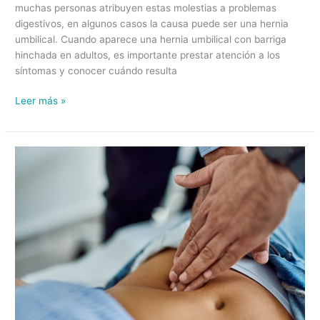
muchas personas atribuyen estas molestias a problemas
digestivos, en algunos casos la causa puede ser una hernia
umbilical. Cuando aparece una hernia umbilical con barriga
hinchada en adultos, es importante prestar atención a los
síntomas y conocer cuándo resulta
Leer más »
Hernia
en
el
ombligo:
síntomas,
causas
y
cuándo
es
necesario
operarla