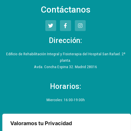
Contáctanos
T
F
I
w
a
n
i
c
s
t
e
t
Dirección:
t
b
a
e
o
g
r
o
r
Edificio de Rehabilitación Integral y Fisioterapia del Hospital San Rafael. 2ª
k
a
planta.
-
m
f
Avda. Concha Espina 32. Madrid 28016
Horarios:
Miercoles: 16:00-19:00h
Valoramos tu Privacidad