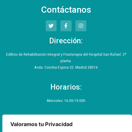
Contáctanos
T
F
I
w
a
n
i
c
s
t
e
t
Dirección:
t
b
a
e
o
g
r
o
r
Edificio de Rehabilitación Integral y Fisioterapia del Hospital San Rafael. 2ª
k
a
planta.
-
m
f
Avda. Concha Espina 32. Madrid 28016
Horarios:
Miercoles: 16:00-19:00h
Valoramos tu Privacidad