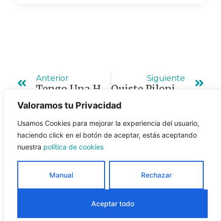
Ant
Sig
Anterior
Siguiente
Tengo Una Hernia ¿qué Debo Hacer?
Quiste Pilonidal En Mujeres, ¿qué Tan Frecuente Es?
Valoramos tu Privacidad
Usamos Cookies para mejorar la experiencia del usuario,
haciendo click en el botón de aceptar, estás aceptando
nuestra
política de cookies
Manual
Rechazar
English
(
Inglés
)
Español
Aceptar todo