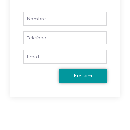
Nombre
Phone
Email
Enviar
Ant
Sig